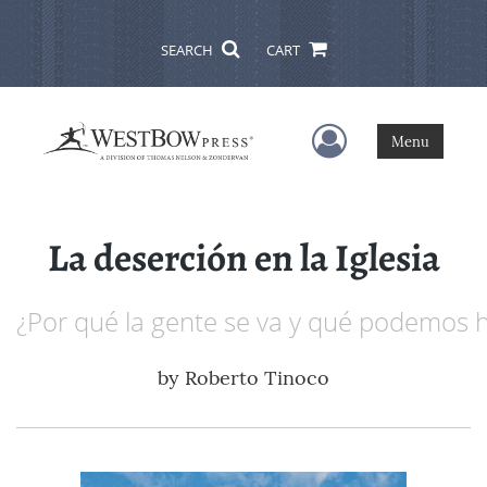
SEARCH
CART
User Menu
Menu
La deserción en la Iglesia
¿Por qué la gente se va y qué podemos 
by
Roberto Tinoco