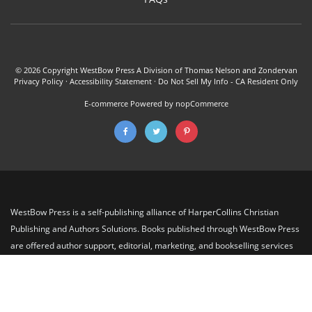
© 2026 Copyright WestBow Press A Division of Thomas Nelson and Zondervan
Privacy Policy
·
Accessibility Statement
·
Do Not Sell My Info - CA Resident Only
E-commerce
Powered by nopCommerce
WestBow Press is a self-publishing alliance of HarperCollins Christian
Publishing and Authors Solutions. Books published through WestBow Press
are offered author support, editorial, marketing, and bookselling services
through publishing packages managed by Author Solutions. HarperCollins
Christian Publishing utilizes WestBow as a resource to discover emerging
new voices, for Thomas Nelson and Zondervan, which have a proven