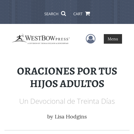
SEARCH
CART
User Menu
Menu
ORACIONES POR TUS
HIJOS ADULTOS
Un Devocional de Treinta Días
by
Lisa Hodgins