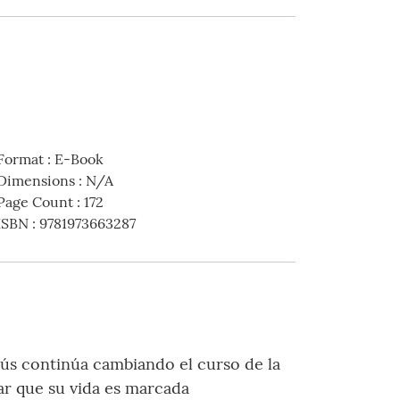
Format
:
E-Book
Dimensions
:
N/A
Page Count
:
172
ISBN
:
9781973663287
esús continúa cambiando el curso de la
ar que su vida es marcada