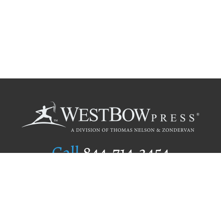
Call
844.714.3454
Publishing Selection
Editorial Standards
Author Services
Recognition Program