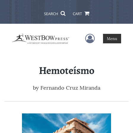
SEARCH
CART
User Menu
Menu
Hemoteísmo
by
Fernando Cruz Miranda