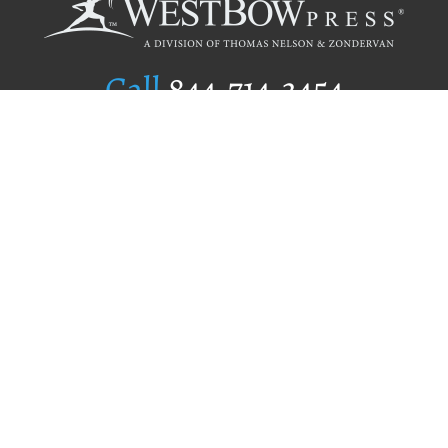
Call
844.714.3454
Publishing Selection
Editorial Standards
Author Services
Recognition Program
Free Publishing Guide
Referral Program
Fraud Alert
Author Login
Why WestBow Press
About Us
Contact Us
BookStub™ Redemption
Book Catalogs