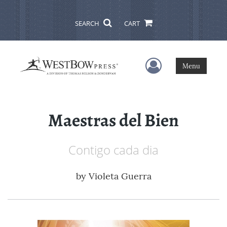
SEARCH
CART
User Menu
Menu
Maestras del Bien
Contigo cada dia
by
Violeta Guerra