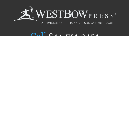
Call
844.714.3454
Publishing Selection
Editorial Standards
Author Services
Recognition Program
Free Publishing Guide
Referral Program
Fraud Alert
Author Login
Why WestBow Press
About Us
Contact Us