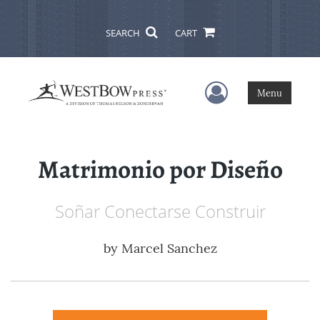
SEARCH
CART
User Menu
Menu
Matrimonio por Diseño
Soñar Conectarse Construir
by
Marcel Sanchez